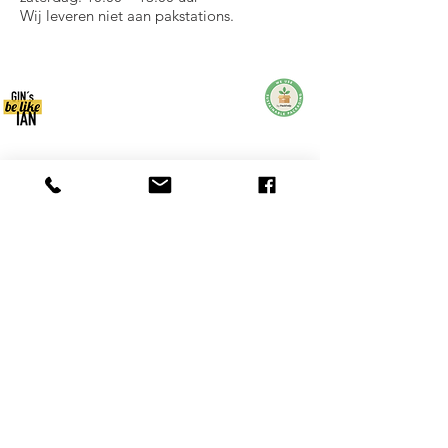
Wij leveren niet aan pakstations.
AFDRUK
AV en PRIVACY
CONTACT
administratie
productie
IANsPEAK
SinGold Brand GmbH
Fuggerstrae. 49
Germanenstr. 1
86836 sloot
​
86517 Wehringen