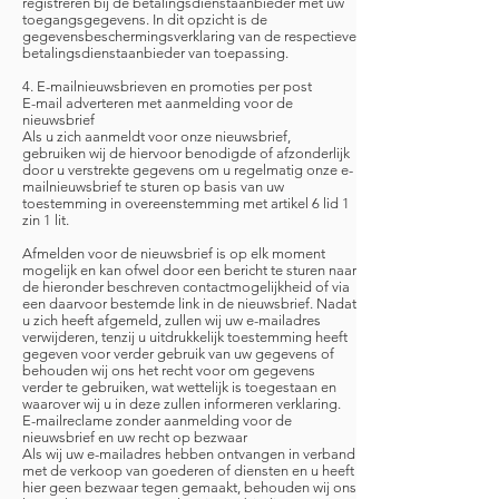
registreren bij de betalingsdienstaanbieder met uw
toegangsgegevens. In dit opzicht is de
gegevensbeschermingsverklaring van de respectieve
betalingsdienstaanbieder van toepassing.
4. E-mailnieuwsbrieven en promoties per post
E-mail adverteren met aanmelding voor de
nieuwsbrief
Als u zich aanmeldt voor onze nieuwsbrief,
gebruiken wij de hiervoor benodigde of afzonderlijk
door u verstrekte gegevens om u regelmatig onze e-
mailnieuwsbrief te sturen op basis van uw
toestemming in overeenstemming met artikel 6 lid 1
zin 1 lit.
Afmelden voor de nieuwsbrief is op elk moment
mogelijk en kan ofwel door een bericht te sturen naar
de hieronder beschreven contactmogelijkheid of via
een daarvoor bestemde link in de nieuwsbrief. Nadat
u zich heeft afgemeld, zullen wij uw e-mailadres
verwijderen, tenzij u uitdrukkelijk toestemming heeft
gegeven voor verder gebruik van uw gegevens of
behouden wij ons het recht voor om gegevens
verder te gebruiken, wat wettelijk is toegestaan en
waarover wij u in deze zullen informeren verklaring.
E-mailreclame zonder aanmelding voor de
nieuwsbrief en uw recht op bezwaar
Als wij uw e-mailadres hebben ontvangen in verband
met de verkoop van goederen of diensten en u heeft
hier geen bezwaar tegen gemaakt, behouden wij ons