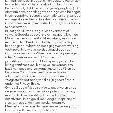
Limited, een bedrijf opgericht en geëxploiteerd naar
Iers recht met statutaire zetel te Gordon House,
Barrow Street, Dublin 4, Ierland (www.google.de). Dit
dient om onze doorslaggevende legitieme belangen
in een geoptimaliseerde presentatie van ons aanbod
en gemakkelijke toegankelijkheid van onze locaties
in overeenstemming met artikel 6, lid 1, onder f) AVG
te beschermen.
Bij het gebruik van Google Maps verzendt of
verwerkt Google gegevens over het gebruik van de
Maps-functies door websitebezoekers, waaronder
met name het IP-adres en locatiegegevens. Wij
hebben geen invloed op deze gegevensverwerking.
Voor zover informatie wordt overgedragen aan
Google-servers in de VS en daar wordt opgeslagen,
is het Amerikaanse bedrijf Google LLC
gecertificeerd onder het EU-VS-privacyschild. Een
huidig certificaat kan
hier
bekeken worden. Op
basis van deze overeenkomst tussen de VS en de
Europese Commissie heeft deze laatste een
adequaat niveau van gegevensbescherming
vastgesteld voor bedrijven die zijn gecertificeerd
onder het Privacy Shield.
Om de Google Maps-service te deactiveren en zo
gegevensoverdracht naar Google te voorkomen,
moet u de Java Script-functie in uw browser
deactiveren. In dit geval kan Google Maps niet of
slechts in beperkte mate worden gebruikt.
Meer informatie over de gegevensverwerking door
Google vindt u in de informatie over