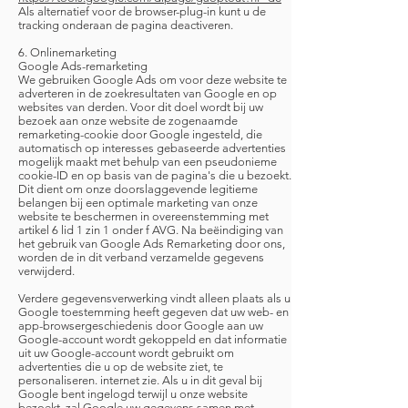
Als alternatief voor de browser-plug-in kunt u de
tracking onderaan de pagina deactiveren.
6. Onlinemarketing
Google Ads-remarketing
We gebruiken Google Ads om voor deze website te
adverteren in de zoekresultaten van Google en op
websites van derden. Voor dit doel wordt bij uw
bezoek aan onze website de zogenaamde
remarketing-cookie door Google ingesteld, die
automatisch op interesses gebaseerde advertenties
mogelijk maakt met behulp van een pseudonieme
cookie-ID en op basis van de pagina's die u bezoekt.
Dit dient om onze doorslaggevende legitieme
belangen bij een optimale marketing van onze
website te beschermen in overeenstemming met
artikel 6 lid 1 zin 1 onder f AVG. Na beëindiging van
het gebruik van Google Ads Remarketing door ons,
worden de in dit verband verzamelde gegevens
verwijderd.
Verdere gegevensverwerking vindt alleen plaats als u
Google toestemming heeft gegeven dat uw web- en
app-browsergeschiedenis door Google aan uw
Google-account wordt gekoppeld en dat informatie
uit uw Google-account wordt gebruikt om
advertenties die u op de website ziet, te
personaliseren. internet zie. Als u in dit geval bij
Google bent ingelogd terwijl u onze website
bezoekt, zal Google uw gegevens samen met