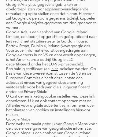
Google Analytics-gegevens gebruiken om
doelgroeplijsten voor apparaatoverschrijdende
remarketing op te stellen en te definiëren. Hiervoor
zal Google uw persoonsgegevens tijdelijk koppelen
aan Google Analytics-gegevens om doelgroepen te
vormen.
Google Ads is een aanbod van Google Ireland
Limited, een bedrijf opgericht en geëxploiteerd naar
Iers recht met statutaire zetel te Gordon House,
Barrow Street, Dublin 4, Ierland (www.google.de).
Voor zover informatie wordt overgedragen aan
Google-servers in de VS en daar wordt opgeslagen,
is het Amerikaanse bedrijf Google LLC
gecertificeerd onder het EU-VS-privacyschild.
Een huidig certificaat kan
hier
bekeken worden. Op
basis van deze overeenkomst tussen de VS en de
Europese Commissie heeft deze laatste een
adequaat niveau van gegevensbescherming
vastgesteld voor bedrijven die zijn gecertificeerd
onder het Privacy Shield.
U kunt de remarketingcookie instellen via:
deze link
deactiveren. U kunt ook contact opnemen met de
Alliantie voor digitale advertenties
informeren over
het plaatsen van cookies en instellingen hiervoor
maken.
Google Maps
Deze website maakt gebruik van Google Maps voor
de visuele weergave van geografische informatie.
Google Maps is een aanbod van Google Ireland