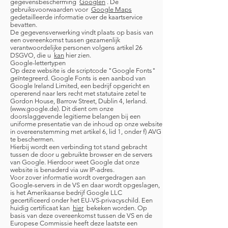
gegevensbescherming
Googlen
. De
gebruiksvoorwaarden voor
Google Maps
gedetailleerde informatie over de kaartservice
bevatten.
De gegevensverwerking vindt plaats op basis van
een overeenkomst tussen gezamenlijk
verantwoordelijke personen volgens artikel 26
DSGVO, die u
kan
hier zien.
Google-lettertypen
Op deze website is de scriptcode "Google Fonts"
geïntegreerd. Google Fonts is een aanbod van
Google Ireland Limited, een bedrijf opgericht en
opererend naar Iers recht met statutaire zetel te
Gordon House, Barrow Street, Dublin 4, Ierland.
(www.google.de). Dit dient om onze
doorslaggevende legitieme belangen bij een
uniforme presentatie van de inhoud op onze website
in overeenstemming met artikel 6, lid 1, onder f) AVG
te beschermen.
Hierbij wordt een verbinding tot stand gebracht
tussen de door u gebruikte browser en de servers
van Google. Hierdoor weet Google dat onze
website is benaderd via uw IP-adres.
Voor zover informatie wordt overgedragen aan
Google-servers in de VS en daar wordt opgeslagen,
is het Amerikaanse bedrijf Google LLC
gecertificeerd onder het EU-VS-privacyschild. Een
huidig certificaat kan
hier
bekeken worden. Op
basis van deze overeenkomst tussen de VS en de
Europese Commissie heeft deze laatste een