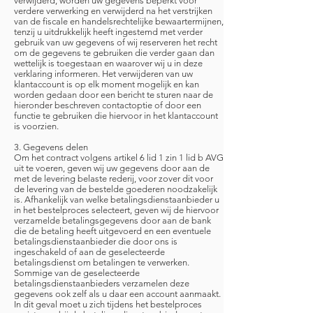
verwijderd, worden uw gegevens beperkt voor
verdere verwerking en verwijderd na het verstrijken
van de fiscale en handelsrechtelijke bewaartermijnen,
tenzij u uitdrukkelijk heeft ingestemd met verder
gebruik van uw gegevens of wij reserveren het recht
om de gegevens te gebruiken die verder gaan dan
wettelijk is toegestaan en waarover wij u in deze
verklaring informeren. Het verwijderen van uw
klantaccount is op elk moment mogelijk en kan
worden gedaan door een bericht te sturen naar de
hieronder beschreven contactoptie of door een
functie te gebruiken die hiervoor in het klantaccount
is voorzien.
3. Gegevens delen
Om het contract volgens artikel 6 lid 1 zin 1 lid b AVG
uit te voeren, geven wij uw gegevens door aan de
met de levering belaste rederij, voor zover dit voor
de levering van de bestelde goederen noodzakelijk
is. Afhankelijk van welke betalingsdienstaanbieder u
in het bestelproces selecteert, geven wij de hiervoor
verzamelde betalingsgegevens door aan de bank
die de betaling heeft uitgevoerd en een eventuele
betalingsdienstaanbieder die door ons is
ingeschakeld of aan de geselecteerde
betalingsdienst om betalingen te verwerken.
Sommige van de geselecteerde
betalingsdienstaanbieders verzamelen deze
gegevens ook zelf als u daar een account aanmaakt.
In dit geval moet u zich tijdens het bestelproces