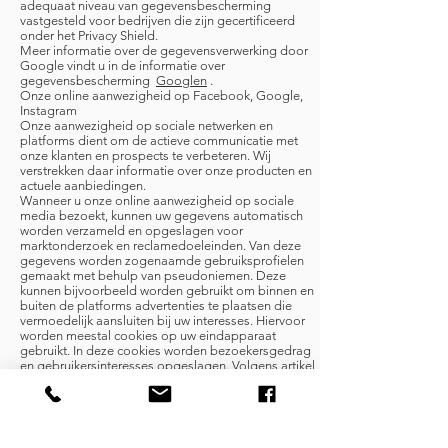
adequaat niveau van gegevensbescherming
vastgesteld voor bedrijven die zijn gecertificeerd
onder het Privacy Shield.
Meer informatie over de gegevensverwerking door
Google vindt u in de informatie over
gegevensbescherming
Googlen
.
Onze online aanwezigheid op Facebook, Google,
Instagram
Onze aanwezigheid op sociale netwerken en
platforms dient om de actieve communicatie met
onze klanten en prospects te verbeteren. Wij
verstrekken daar informatie over onze producten en
actuele aanbiedingen.
Wanneer u onze online aanwezigheid op sociale
media bezoekt, kunnen uw gegevens automatisch
worden verzameld en opgeslagen voor
marktonderzoek en reclamedoeleinden. Van deze
gegevens worden zogenaamde gebruiksprofielen
gemaakt met behulp van pseudoniemen. Deze
kunnen bijvoorbeeld worden gebruikt om binnen en
buiten de platforms advertenties te plaatsen die
vermoedelijk aansluiten bij uw interesses. Hiervoor
worden meestal cookies op uw eindapparaat
gebruikt. In deze cookies worden bezoekersgedrag
en gebruikersinteresses opgeslagen. Volgens artikel
6, lid 1, punt f AVG dient dit om onze legitieme
belangen te beschermen bij een geoptimaliseerde
presentatie van ons aanbod en een effectieve
communicatie met klanten en geïnteresseerden. Als
u door de respectieve exploitanten van het sociale