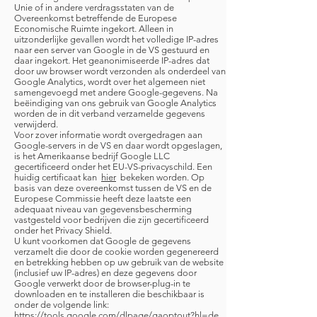
Unie of in andere verdragsstaten van de
Overeenkomst betreffende de Europese
Economische Ruimte ingekort. Alleen in
uitzonderlijke gevallen wordt het volledige IP-adres
naar een server van Google in de VS gestuurd en
daar ingekort. Het geanonimiseerde IP-adres dat
door uw browser wordt verzonden als onderdeel van
Google Analytics, wordt over het algemeen niet
samengevoegd met andere Google-gegevens. Na
beëindiging van ons gebruik van Google Analytics
worden de in dit verband verzamelde gegevens
verwijderd.
Voor zover informatie wordt overgedragen aan
Google-servers in de VS en daar wordt opgeslagen,
is het Amerikaanse bedrijf Google LLC
gecertificeerd onder het EU-VS-privacyschild. Een
huidig certificaat kan
hier
bekeken worden. Op
basis van deze overeenkomst tussen de VS en de
Europese Commissie heeft deze laatste een
adequaat niveau van gegevensbescherming
vastgesteld voor bedrijven die zijn gecertificeerd
onder het Privacy Shield.
U kunt voorkomen dat Google de gegevens
verzamelt die door de cookie worden gegenereerd
en betrekking hebben op uw gebruik van de website
(inclusief uw IP-adres) en deze gegevens door
Google verwerkt door de browser-plug-in te
downloaden en te installeren die beschikbaar is
onder de volgende link:
https://tools.google.com/dlpage/gaoptout?hl=de