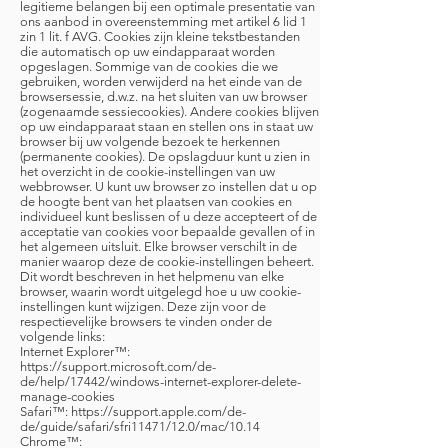
legitieme belangen bij een optimale presentatie van
ons aanbod in overeenstemming met artikel 6 lid 1
zin 1 lit. f AVG. Cookies zijn kleine tekstbestanden
die automatisch op uw eindapparaat worden
opgeslagen. Sommige van de cookies die we
gebruiken, worden verwijderd na het einde van de
browsersessie, d.w.z. na het sluiten van uw browser
(zogenaamde sessiecookies). Andere cookies blijven
op uw eindapparaat staan en stellen ons in staat uw
browser bij uw volgende bezoek te herkennen
(permanente cookies). De opslagduur kunt u zien in
het overzicht in de cookie-instellingen van uw
webbrowser. U kunt uw browser zo instellen dat u op
de hoogte bent van het plaatsen van cookies en
individueel kunt beslissen of u deze accepteert of de
acceptatie van cookies voor bepaalde gevallen of in
het algemeen uitsluit. Elke browser verschilt in de
manier waarop deze de cookie-instellingen beheert.
Dit wordt beschreven in het helpmenu van elke
browser, waarin wordt uitgelegd hoe u uw cookie-
instellingen kunt wijzigen. Deze zijn voor de
respectievelijke browsers te vinden onder de
volgende links:
Internet Explorer™:
https://support.microsoft.com/de-
de/help/17442/windows-internet-explorer-delete-
manage-cookies
Safari™:
https://support.apple.com/de-
de/guide/safari/sfri11471/12.0/mac/10.14
Chrome™: