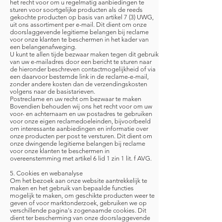
het recht voor om u regelmatig aanbiedingen te
sturen voor soortgelijke producten als de reeds
gekochte producten op basis van artikel 7 (3) UWG,
uit ons assortiment per e-mail. Dit dient om onze
doorslaggevende legitieme belangen bij reclame
voor onze klanten te beschermen in het kader van
een belangenafweging.
U kunt te allen tijde bezwaar maken tegen dit gebruik
van uw e-mailadres door een bericht te sturen naar
de hieronder beschreven contactmogelijkheid of via
een daarvoor bestemde link in de reclame-e-mail,
zonder andere kosten dan de verzendingskosten
volgens naar de basistarieven.
Postreclame en uw recht om bezwaar te maken
Bovendien behouden wij ons het recht voor om uw
voor- en achternaam en uw postadres te gebruiken
voor onze eigen reclamedoeleinden, bijvoorbeeld
om interessante aanbiedingen en informatie over
onze producten per post te versturen. Dit dient om
onze dwingende legitieme belangen bij reclame
voor onze klanten te beschermen in
overeenstemming met artikel 6 lid 1 zin 1 lit. f AVG.
5. Cookies en webanalyse
Om het bezoek aan onze website aantrekkelijk te
maken en het gebruik van bepaalde functies
mogelijk te maken, om geschikte producten weer te
geven of voor marktonderzoek, gebruiken we op
verschillende pagina's zogenaamde cookies. Dit
dient ter bescherming van onze doorslaggevende