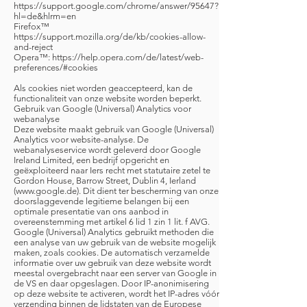
https://support.google.com/chrome/answer/95647?
hl=de&hlrm=en
Firefox™
https://support.mozilla.org/de/kb/cookies-allow-
and-reject
Opera™:
https://help.opera.com/de/latest/web-
preferences/#cookies
Als cookies niet worden geaccepteerd, kan de
functionaliteit van onze website worden beperkt.
Gebruik van Google (Universal) Analytics voor
webanalyse
Deze website maakt gebruik van Google (Universal)
Analytics voor website-analyse. De
webanalyseservice wordt geleverd door Google
Ireland Limited, een bedrijf opgericht en
geëxploiteerd naar Iers recht met statutaire zetel te
Gordon House, Barrow Street, Dublin 4, Ierland
(
www.google.de
). Dit dient ter bescherming van onze
doorslaggevende legitieme belangen bij een
optimale presentatie van ons aanbod in
overeenstemming met artikel 6 lid 1 zin 1 lit. f AVG.
Google (Universal) Analytics gebruikt methoden die
een analyse van uw gebruik van de website mogelijk
maken, zoals cookies. De automatisch verzamelde
informatie over uw gebruik van deze website wordt
meestal overgebracht naar een server van Google in
de VS en daar opgeslagen. Door IP-anonimisering
op deze website te activeren, wordt het IP-adres vóór
verzending binnen de lidstaten van de Europese