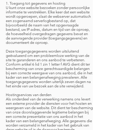
1. Toegang tot gegevens en hosting
U kunt onze website bezoeken zonder persoonlijke
informatie te verstrekken. Elke keer dat een website
wordt opgeroepen, slaat de webserver automatisch
een zogenaamd serverlogbestand op, dat
bijvoorbeeld de naam van het opgevraagde
bestand, uw IP-adres, datum en tijd van de oproep,
de hoeveelheid overgedragen gegevens bevat en
de aanvragende provider (toegangsgegevens) en
documenteert de oproep.
Deze toegangsgegevens worden uitsluitend
geëvalueerd om een probleemloze werking van de
site te garanderen en ons aanbod te verbeteren.
Conform artikel 6 lid 1 zin 1 letter f AVG dient dit ter
bescherming van onze gerechtvaardigde belangen
bij een correcte weergave van ons aanbod, die in het
kader van een belangenafweging prevaleren. Alle
toegangsgegevens worden uiterlijk zeven dagen na
het einde van uw bezoek aan de site verwijderd.
Hostingservices van derden
Als onderdeel van de verwerking namens ons levert
een externe provider de diensten voor het hosten en
weergeven van de website. Dit dient ter bescherming
van onze doorslaggevende legitieme belangen bij
een correcte presentatie van ons aanbod in het
kader van een belangenafweging. Alle gegevens die
worden verzameld in het kader van het gebruik van
deze website of in de daarvoor bestemde