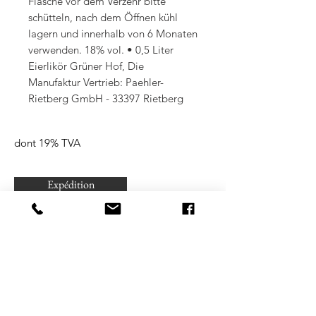
Flasche vor dem Verzehr bitte
schütteln, nach dem Öffnen kühl
lagern und innerhalb von 6 Monaten
verwenden. 18% vol. • 0,5 Liter
Eierlikör Grüner Hof, Die
Manufaktur Vertrieb: Paehler-
Rietberg GmbH - 33397 Rietberg
dont 19% TVA
Expédition
plus frais de port / délais de livraison
Uniquement pour les personnes de 18 ans
et plus)