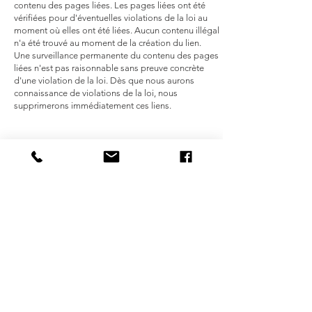
contenu des pages liées. Les pages liées ont été
vérifiées pour d'éventuelles violations de la loi au
moment où elles ont été liées. Aucun contenu illégal
n'a été trouvé au moment de la création du lien.
Une surveillance permanente du contenu des pages
liées n'est pas raisonnable sans preuve concrète
d'une violation de la loi. Dès que nous aurons
connaissance de violations de la loi, nous
supprimerons immédiatement ces liens.
DROITS D'AUTEUR
Le contenu et les œuvres de ces pages créées par
l'exploitant du site Web sont soumis à la loi
allemande sur le droit d'auteur. La duplication, le
traitement, la distribution et tout type d'exploitation
en dehors des limites du droit d'auteur nécessitent le
consentement écrit de l'auteur ou du créateur
respectif. Les téléchargements et les copies de ce
site Web ne sont autorisés que pour un usage privé
et non commercial.
Dans la mesure où le contenu de ce site n'a pas été