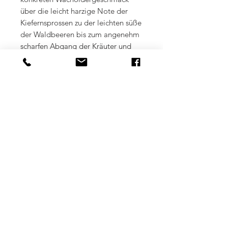
über die leicht harzige Note der
Kiefernsprossen zu der leichten süße
der Waldbeeren bis zum angenehm
scharfen Abgang der Kräuter und
Apfelminze. NATUR PUR eben
incl.19% VAT
Shipping
plus shipping costs / delivery times
Only for persons over 18 years)