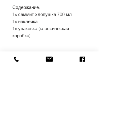
Содержание:
1x саммит хлопушка 700 мл
1x наклейка
1x упаковка (классическая
коробка)
Доставка в течении 3-5 дней
1 л / 52,71 €
вкл.19% НДС
Перевозки
плюс стоимость доставки/сроки
доставки
Только для лиц старше 18 лет)